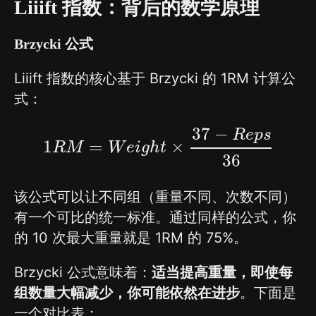
Liiift 指数：背后的数学原理
Brzycki 公式
Liiift 指数的核心基于 Brzycki 的 1RM 计算公
式：
37
−
R
e
p
s
1
=
×
R
M
1
R
M
=
W
W
e
e
i
g
i
g
h
h
t
×
t
37
−
R
e
p
s
36
36
该公式可以让不同组（重量不同、次数不同）
有一个可比的统一标准。通过同样的公式，你
的 10 次最大重量就是 1RM 的 75%。
Brzycki 公式意味着：
适当提高重量，即使每
组数量大幅减少，你可能依然在进步
。下面是
一个对比表：